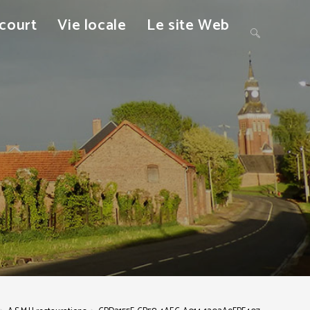
ncourt
Vie locale
Le site Web
Toggle
website
search