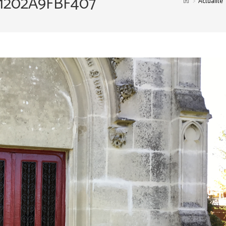
-1202A9FBF407
>
Actualité