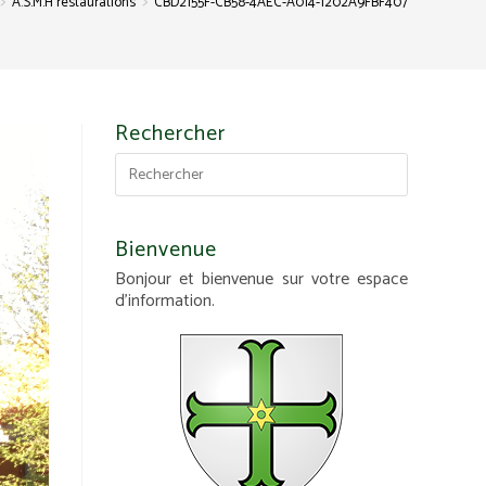
>
>
A.S.M.H restaurations
CBD2155F-CB58-4AEC-A014-1202A9FBF407
Rechercher
Bienvenue
Bonjour et bienvenue sur votre espace
d'information.