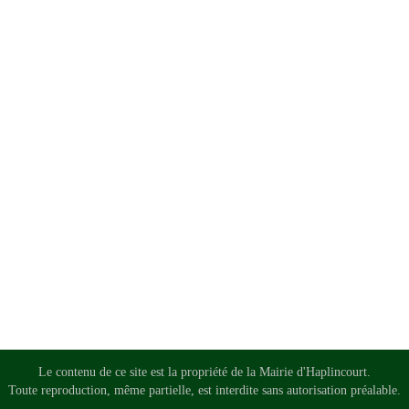
Le contenu de ce site est la propriété de la Mairie d'Haplincourt.
Toute reproduction, même partielle, est interdite sans autorisation préalable.