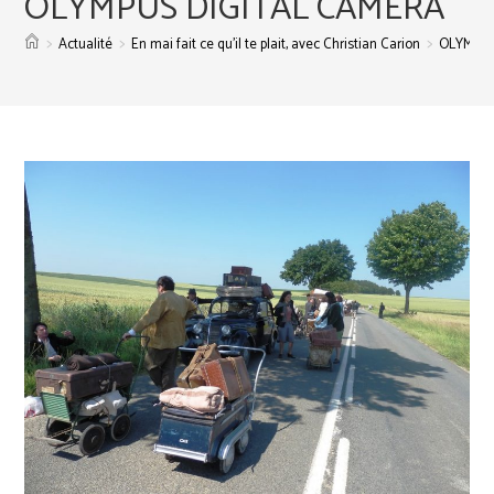
OLYMPUS DIGITAL CAMERA
>
>
>
Actualité
En mai fait ce qu’il te plait, avec Christian Carion
OLYMPUS