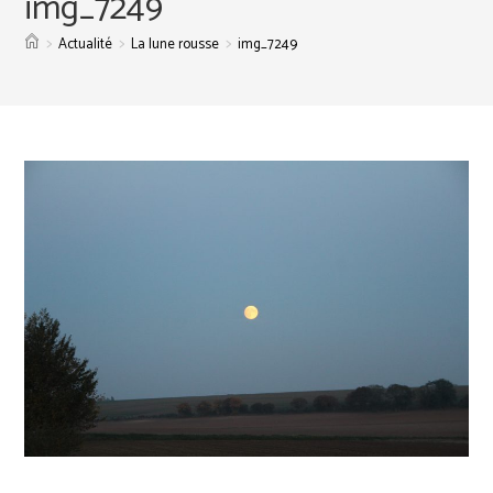
img_7249
>
>
>
Actualité
La lune rousse
img_7249