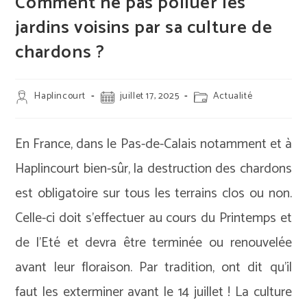
Comment ne pas polluer les
jardins voisins par sa culture de
chardons ?
Auteur/autrice
Publication
Post
Haplincourt
juillet 17, 2025
Actualité
de
publiée :
category:
la
publication :
En France, dans le Pas-de-Calais notamment et à
Haplincourt bien-sûr, la destruction des chardons
est obligatoire sur tous les terrains clos ou non.
Celle-ci doit s’effectuer au cours du Printemps et
de l’Eté et devra être terminée ou renouvelée
avant leur floraison. Par tradition, ont dit qu’il
faut les exterminer avant le 14 juillet ! La culture