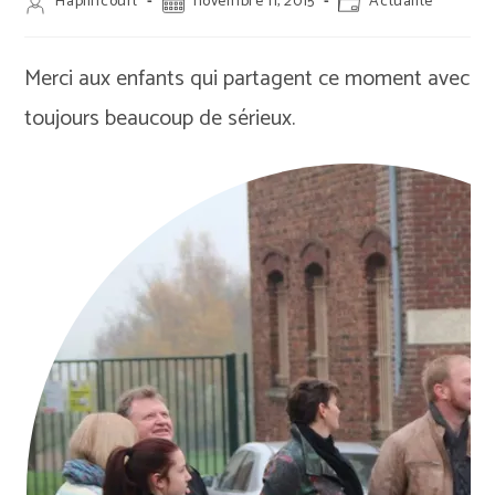
Auteur/autrice
Publication
Post
Haplincourt
novembre 11, 2015
Actualité
de
publiée :
category:
la
publication :
Merci aux enfants qui partagent ce moment avec
toujours beaucoup de sérieux.