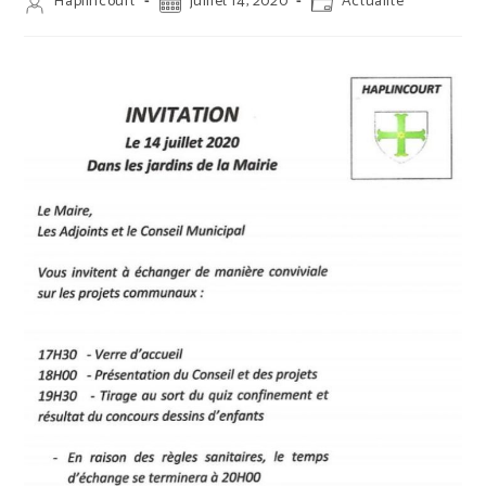
Auteur/autrice
Publication
Post
Haplincourt
juillet 14, 2020
Actualité
de
publiée :
category:
la
publication :