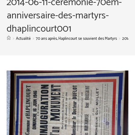
2014-06-11-ceremonie-70em-
anniversaire-des-martyrs-
dhaplincourt001
>
>
>
Actualité
70 ans après, Haplincourt se souvient des Martyrs
2014-06