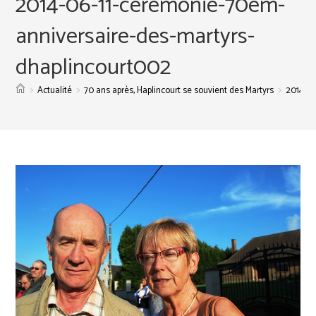
2014-06-11-ceremonie-70em-
anniversaire-des-martyrs-
dhaplincourt002
>
>
>
Actualité
70 ans après, Haplincourt se souvient des Martyrs
2014-06