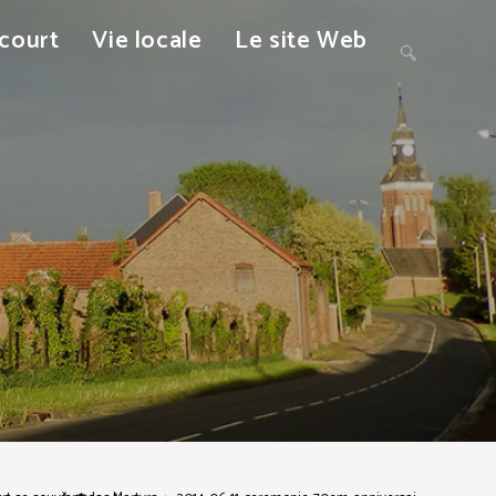
ncourt
Vie locale
Le site Web
Toggle
website
search