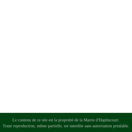
Le contenu de ce site est la propriété de la Mairie d'Haplincourt.
Toute reproduction, même partielle, est interdite sans autorisation préalable.