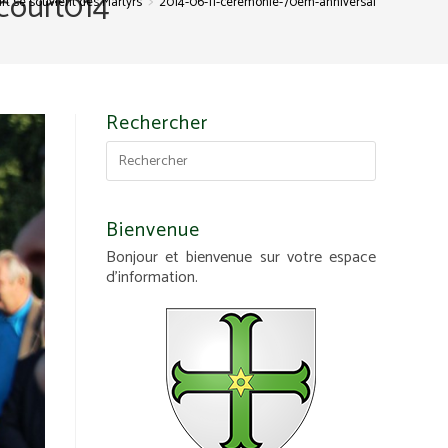
court014
>
rt se souvient des Martyrs
2014-06-11-ceremonie-70em-anniversaire-des-martyr
Rechercher
Bienvenue
Bonjour et bienvenue sur votre espace
d'information.