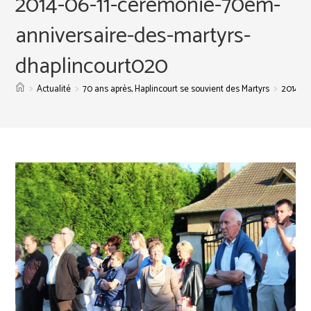
2014-06-11-ceremonie-70em-
anniversaire-des-martyrs-
dhaplincourt020
>
>
>
Actualité
70 ans après, Haplincourt se souvient des Martyrs
2014-06