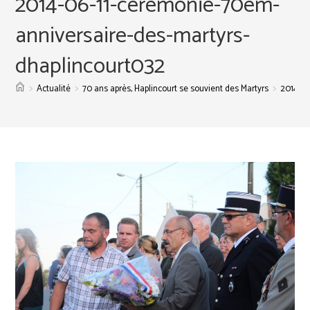
2014-06-11-ceremonie-70em-
anniversaire-des-martyrs-
dhaplincourt032
>
>
>
Actualité
70 ans après, Haplincourt se souvient des Martyrs
2014-06