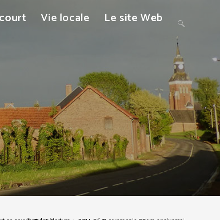
ncourt
Vie locale
Le site Web
Toggle
website
search