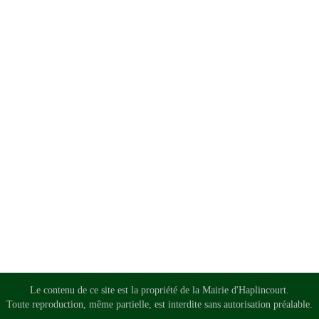
Le contenu de ce site est la propriété de la Mairie d'Haplincourt.
Toute reproduction, même partielle, est interdite sans autorisation préalable.