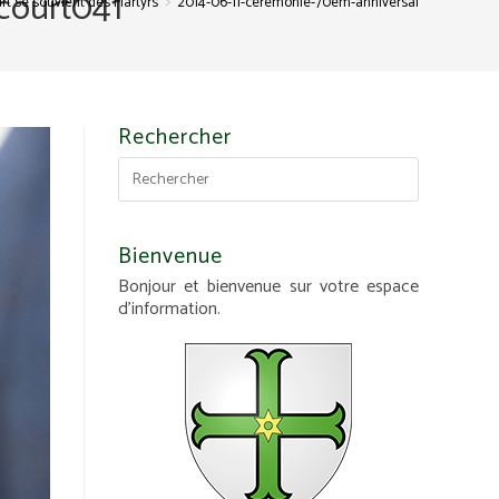
court041
>
rt se souvient des Martyrs
2014-06-11-ceremonie-70em-anniversaire-des-martyr
Rechercher
Bienvenue
Bonjour et bienvenue sur votre espace
d'information.