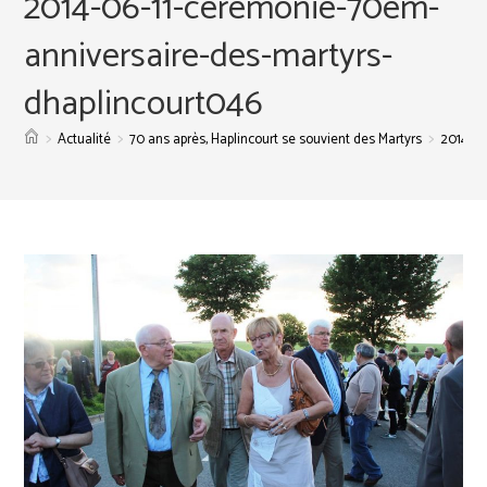
2014-06-11-ceremonie-70em-
anniversaire-des-martyrs-
dhaplincourt046
>
>
>
Actualité
70 ans après, Haplincourt se souvient des Martyrs
2014-06