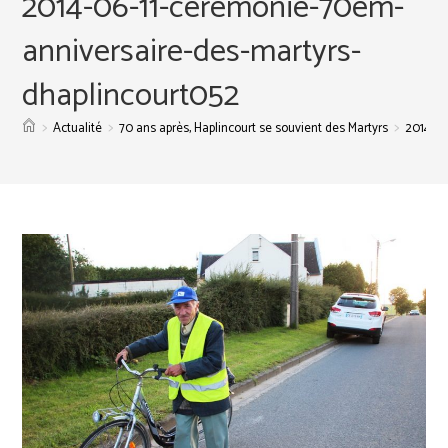
2014-06-11-ceremonie-70em-
anniversaire-des-martyrs-
dhaplincourt052
>
>
>
Actualité
70 ans après, Haplincourt se souvient des Martyrs
2014-06