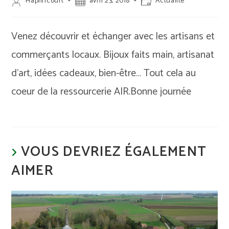
Auteur/autrice
Publication
Post
Haplincourt
avril 23, 2018
Actualité
de
publiée :
category:
la
publication :
Venez découvrir et échanger avec les artisans et
commerçants locaux. Bijoux faits main, artisanat
d’art, idées cadeaux, bien-être… Tout cela au
coeur de la ressourcerie AIR.Bonne journée
VOUS DEVRIEZ ÉGALEMENT
AIMER