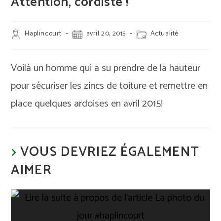
Attention, cordiste !
Auteur/autrice
Publication
Post
Haplincourt
avril 20, 2015
Actualité
de
publiée :
category:
la
publication :
Voilà un homme qui a su prendre de la hauteur
pour sécuriser les zincs de toiture et remettre en
place quelques ardoises en avril 2015!
VOUS DEVRIEZ ÉGALEMENT
AIMER