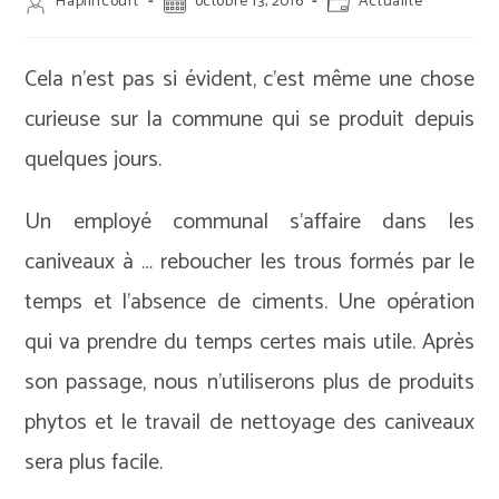
Auteur/autrice
Publication
Post
Haplincourt
octobre 13, 2016
Actualité
de
publiée :
category:
la
publication :
Cela n’est pas si évident, c’est même une chose
curieuse sur la commune qui se produit depuis
quelques jours.
Un employé communal s’affaire dans les
caniveaux à … reboucher les trous formés par le
temps et l’absence de ciments. Une opération
qui va prendre du temps certes mais utile. Après
son passage, nous n’utiliserons plus de produits
phytos et le travail de nettoyage des caniveaux
sera plus facile.