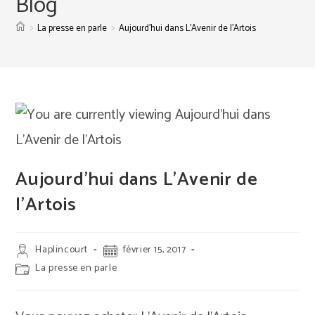
Blog
>
>
La presse en parle
Aujourd’hui dans L’Avenir de l’Artois
Aujourd’hui dans L’Avenir de
l’Artois
Auteur/autrice
Publication
Haplincourt
février 15, 2017
de
publiée :
Post
La presse en parle
la
category:
publication :