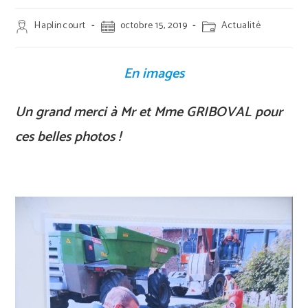
Auteur/autrice
Publication
Post
Haplincourt
octobre 15, 2019
Actualité
de
publiée :
category:
la
publication :
En images
Un grand merci à Mr et Mme GRIBOVAL pour
ces belles photos !