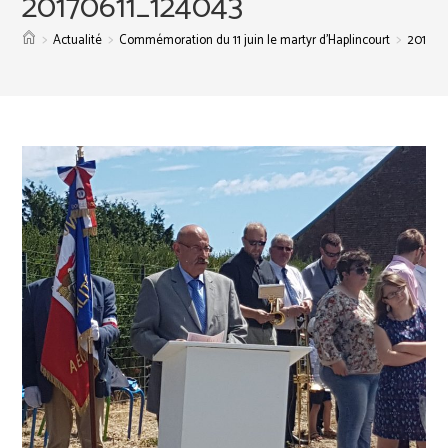
20170611_124043
>
>
>
Actualité
Commémoration du 11 juin le martyr d’Haplincourt
201706