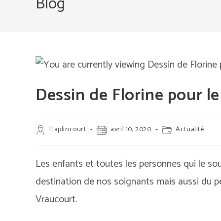
Blog
Dessin de Florine pour l
Auteur/autrice
Publication
Post
Haplincourt
avril 10, 2020
Actualité
de
publiée :
category:
la
publication :
Les enfants et toutes les personnes qui le so
destination de nos soignants mais aussi du pe
Vraucourt.