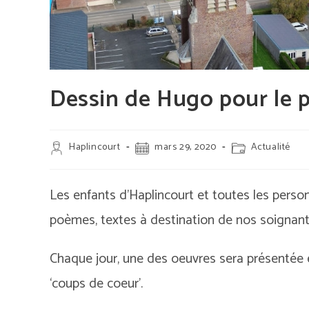
Dessin de Hugo pour le 
Auteur/autrice
Publication
Post
Haplincourt
mars 29, 2020
Actualité
de
publiée :
category:
la
publication :
Les enfants d’Haplincourt et toutes les person
poèmes, textes à destination de nos soignant
Chaque jour, une des oeuvres sera présentée e
‘coups de coeur’.