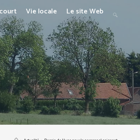
ncourt
Vie locale
Le site Web
Toggle
website
search