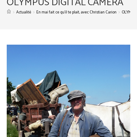
OLYMPUS DIGITAL CAMERA
>
>
>
Actualité
En mai fait ce qu’il te plait, avec Christian Carion
OLYMPUS