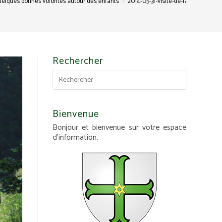
>
quelques bonnes volontés autour des enfants
2014-05-31-visite-de-la-chapelle-a
Rechercher
Bienvenue
Bonjour et bienvenue sur votre espace
d'information.