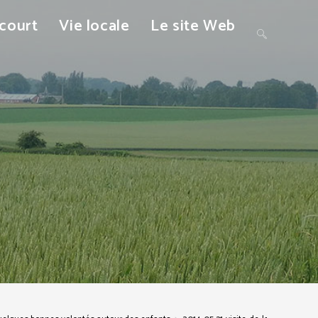
ncourt
Vie locale
Le site Web
Toggle
website
search