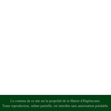
Le contenu de ce site est la propriété de la Mairie d'Haplincourt.
Toute reproduction, même partielle, est interdite sans autorisation préalable.