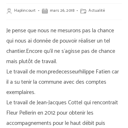
Auteur/autrice
Publication
Post
Haplincourt
mars 26, 2018
Actualité
de
publiée :
category:
la
publication :
Je pense que nous ne mesurons pas la chance
qui nous ai donnée de pouvoir réaliser un tel
chantier.Encore qu’il ne s’agisse pas de chance
mais plutôt de travail.
Le travail de mon.predecesseurhilippe Fatien car
il a su tenir la commune avec des comptes
exemplaires.
Le travail de Jean-Jacques Cottel qui rencontrait
Fleur Pellerin en 2012 pour obtenir les
accompagnements pour le haut débit puis