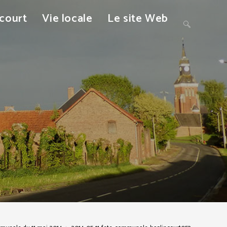
ncourt
Vie locale
Le site Web
Toggle
website
search