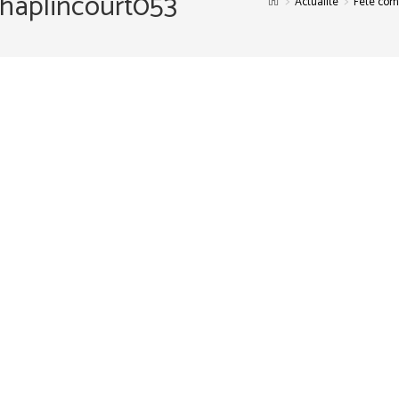
haplincourt053
>
>
Actualité
Fête com