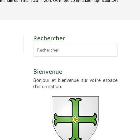
>
munale du 11 mai 2014
2014-05-11-fete-communale-haplincourt053
Rechercher
Bienvenue
Bonjour et bienvenue sur votre espace
d'information.