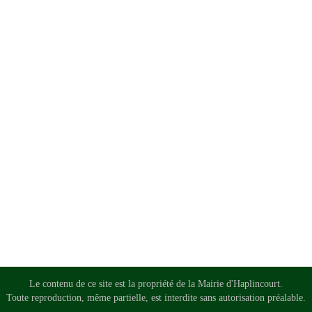
Le contenu de ce site est la propriété de la Mairie d'Haplincourt.
Toute reproduction, même partielle, est interdite sans autorisation préalable.