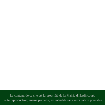
Le contenu de ce site est la propriété de la Mairie d'Haplincourt.
Toute reproduction, même partielle, est interdite sans autorisation préalable.