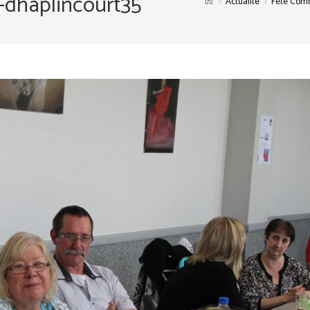
-dhaplincourt35
>
>
Actualité
Fête Comm