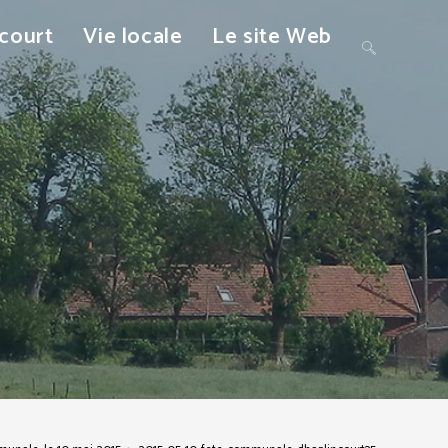
ncourt
Vie locale
Le site Web
Toggle
website
search