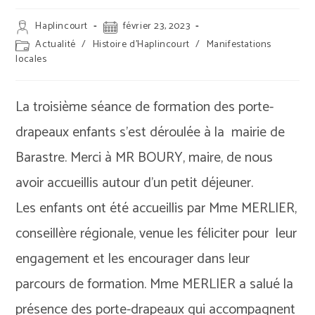
Auteur/autrice
Publication
Haplincourt
février 23, 2023
de
publiée :
Post
Actualité
/
Histoire d'Haplincourt
/
Manifestations
la
category:
locales
publication :
La troisième séance de formation des porte-
drapeaux enfants s’est déroulée à la mairie de
Barastre. Merci à MR BOURY, maire, de nous
avoir accueillis autour d’un petit déjeuner.
Les enfants ont été accueillis par Mme MERLIER,
conseillère régionale, venue les féliciter pour leur
engagement et les encourager dans leur
parcours de formation. Mme MERLIER a salué la
présence des porte-drapeaux qui accompagnent