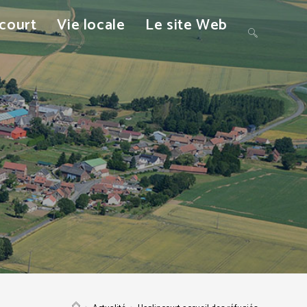
ncourt
Vie locale
Le site Web
Toggle
website
search