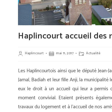
Haplincourt accueil des 
Auteur/autrice
Publication
Post
Haplincourt
mai 11, 2017
Actualité
de
publiée :
category:
la
publication :
Les Haplincourtois ainsi que le député Jean-Ja
Jamal, Badiah et leur fille Anji, la municipalit
eux le droit à un accueil qui leur a permis
moment convivial. Etaient présents égalem
travaux du logement et à l’accueil de nos amis