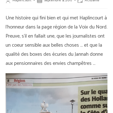
Auteur/autrice
Publication
Post
Haplincourt
septembre 9, 2017
Actualité
de
publiée :
category:
la
publication :
Une histoire qui fini bien et qui met Haplincourt à
l’honneur dans la page région de la Voix du Nord.
Preuve, s’il en fallait une, que les journalistes ont
un coeur sensible aux belles choses … et que la
qualité des boxes des écuries du Jannah donne
aux pensionnaires des envies champêtres …