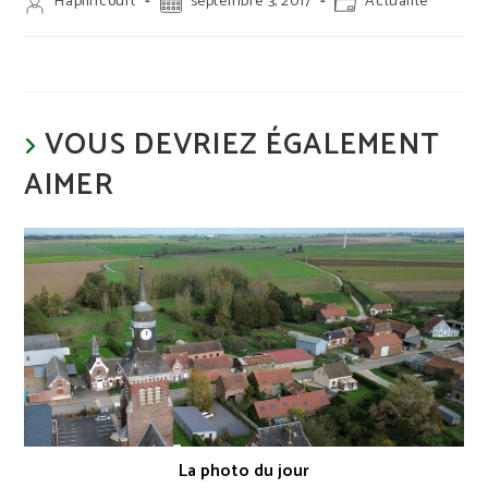
Auteur/autrice
Publication
Post
Haplincourt
septembre 3, 2017
Actualité
de
publiée :
category:
la
publication :
VOUS DEVRIEZ ÉGALEMENT
AIMER
La photo du jour