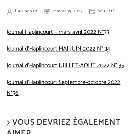
Auteur/autrice
Publication
Post
Haplincourt
octobre 19, 2022
Actualité
de
publiée :
category:
la
publication :
Journal Haplincourt – mars avril 2022 N°33
Journal d’Haplincourt MAI-JUIN 2022 N° 34
Journal d’Haplincourt JUILLET-AOUT 2022 N° 35
Journal d’Haplincourt Septembre-octobre 2022
N°36
VOUS DEVRIEZ ÉGALEMENT
AIMER