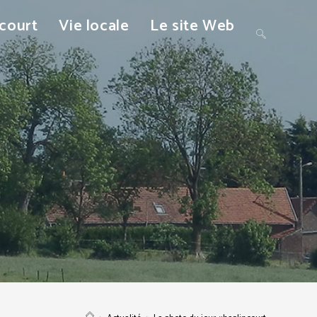
ncourt
Vie locale
Le site Web
Toggle
website
search