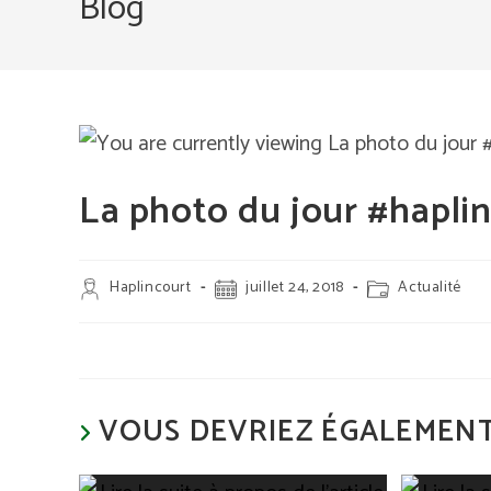
Blog
La photo du jour #hapli
Auteur/autrice
Publication
Post
Haplincourt
juillet 24, 2018
Actualité
de
publiée :
category:
la
publication :
VOUS DEVRIEZ ÉGALEMENT