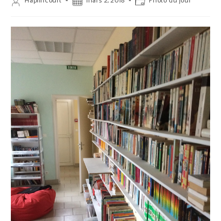
Auteur/autrice
Publication
Post
Haplincourt
mars 2, 2018
Photo du jour
de
publiée :
category:
la
publication :