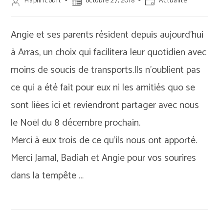
Auteur/autrice
Publication
Post
Haplincourt
octobre 27, 2018
Actualité
de
publiée :
category:
la
publication :
Angie et ses parents résident depuis aujourd’hui
à Arras, un choix qui facilitera leur quotidien avec
moins de soucis de transports.Ils n’oublient pas
ce qui a été fait pour eux ni les amitiés quo se
sont liées ici et reviendront partager avec nous
le Noël du 8 décembre prochain.
Merci à eux trois de ce qu’ils nous ont apporté.
Merci Jamal, Badiah et Angie pour vos sourires
dans la tempête …