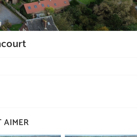
ncourt
é
 AIMER