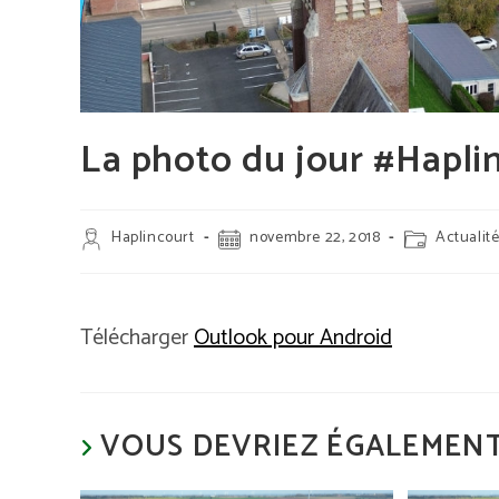
La photo du jour #Hapli
Auteur/autrice
Publication
Post
Haplincourt
novembre 22, 2018
Actualit
de
publiée :
category:
la
publication :
Télécharger
Outlook pour Android
VOUS DEVRIEZ ÉGALEMENT