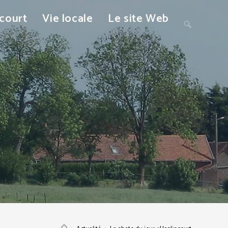
ncourt
Vie locale
Le site Web
Toggle
website
search