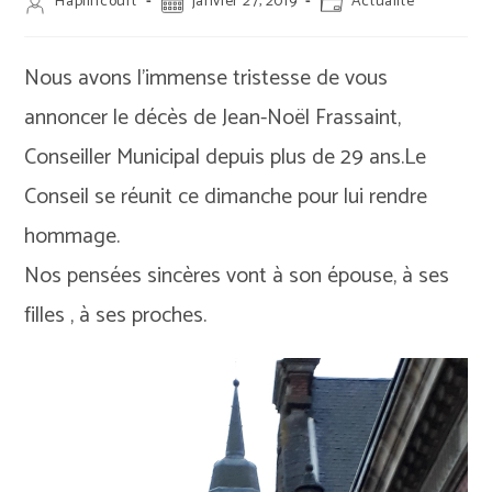
Auteur/autrice
Publication
Post
Haplincourt
janvier 27, 2019
Actualité
de
publiée :
category:
la
publication :
Nous avons l’immense tristesse de vous
annoncer le décès de Jean-Noël Frassaint,
Conseiller Municipal depuis plus de 29 ans.Le
Conseil se réunit ce dimanche pour lui rendre
hommage.
Nos pensées sincères vont à son épouse, à ses
filles , à ses proches.