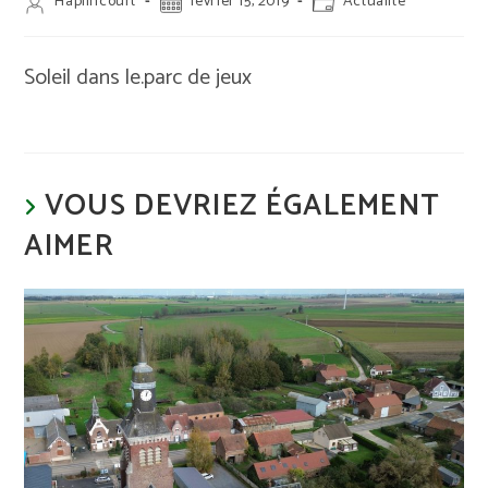
Auteur/autrice
Publication
Post
Haplincourt
février 15, 2019
Actualité
de
publiée :
category:
la
publication :
Soleil dans le.parc de jeux
VOUS DEVRIEZ ÉGALEMENT
AIMER