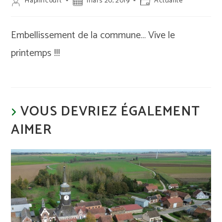
Auteur/autrice
Publication
Post
Haplincourt
mars 20, 2019
Actualité
de
publiée :
category:
la
publication :
Embellissement de la commune… Vive le
printemps !!!
VOUS DEVRIEZ ÉGALEMENT
AIMER