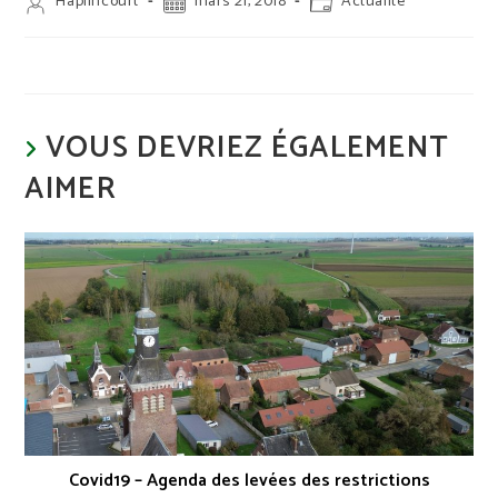
Auteur/autrice
Publication
Post
Haplincourt
mars 21, 2018
Actualité
de
publiée :
category:
la
publication :
VOUS DEVRIEZ ÉGALEMENT
AIMER
Covid19 – Agenda des levées des restrictions