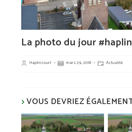
La photo du jour #hapli
Auteur/autrice
Publication
Post
Haplincourt
mars 29, 2018
Actualité
de
publiée :
category:
la
publication :
VOUS DEVRIEZ ÉGALEMENT