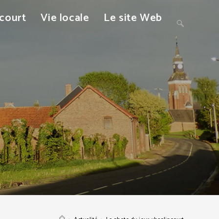
ncourt
Vie locale
Le site Web
Toggle
website
search