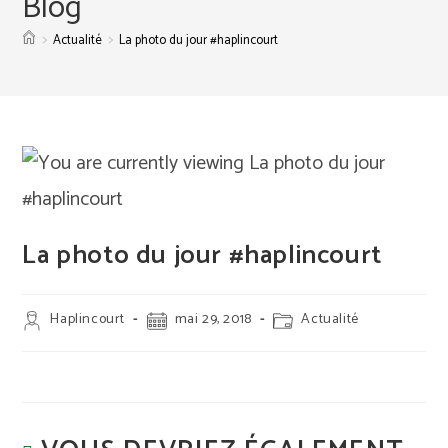
Blog
>
>
Actualité
La photo du jour #haplincourt
La photo du jour #haplincourt
Auteur/autrice
Publication
Post
Haplincourt
mai 29, 2018
Actualité
de
publiée :
category:
la
publication :