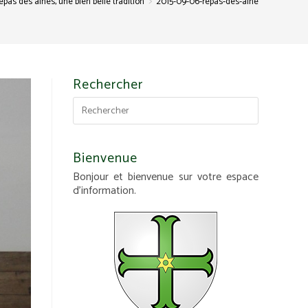
>
epas des ainés, une bien belle tradition
2015-09-06-repas-des-aines-dhaplincou
Rechercher
Bienvenue
Bonjour et bienvenue sur votre espace
d'information.