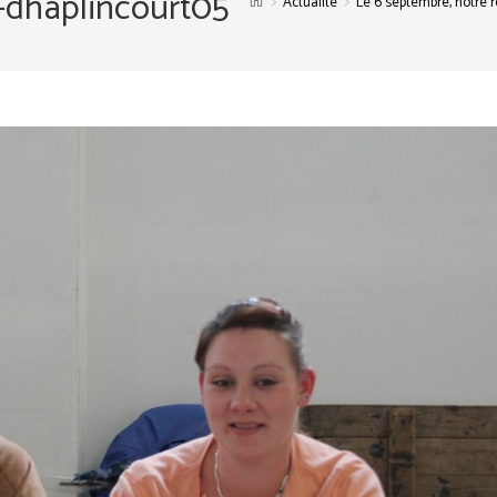
-dhaplincourt05
>
>
Actualité
Le 6 septembre, notre r