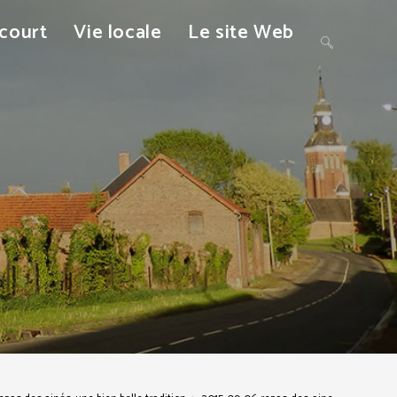
ncourt
Vie locale
Le site Web
Toggle
website
search