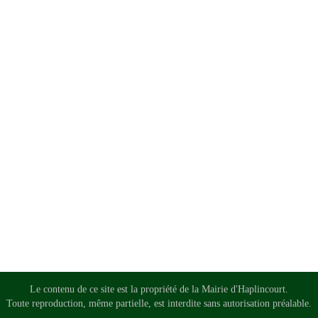
Le contenu de ce site est la propriété de la Mairie d'Haplincourt.
Toute reproduction, même partielle, est interdite sans autorisation préalable.