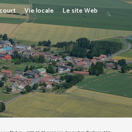
ncourt
Vie locale
Le site Web
Toggle
website
search