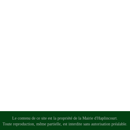
Le contenu de ce site est la propriété de la Mairie d'Haplincourt.
Toute reproduction, même partielle, est interdite sans autorisation préalable.