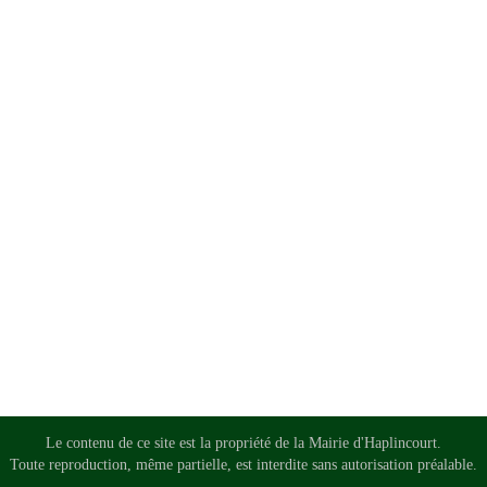
Le contenu de ce site est la propriété de la Mairie d'Haplincourt.
Toute reproduction, même partielle, est interdite sans autorisation préalable.