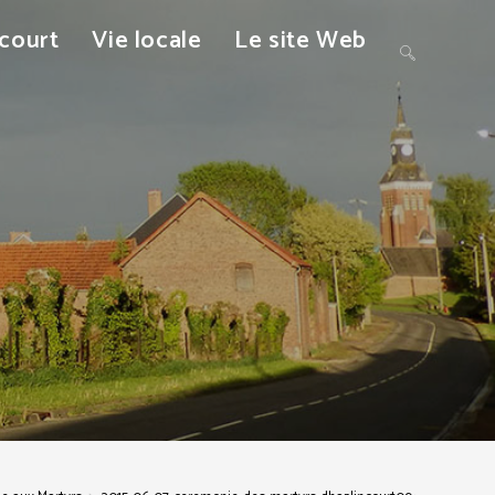
ncourt
Vie locale
Le site Web
Toggle
website
search