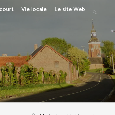
ncourt
Vie locale
Le site Web
Toggle
website
search