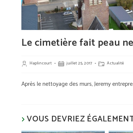
Le cimetière fait peau n
Auteur/autrice
Publication
Post
Haplincourt
juillet 25, 2017
Actualité
de
publiée :
category:
la
publication :
Après le nettoyage des murs, Jeremy entrepren
VOUS DEVRIEZ ÉGALEMENT