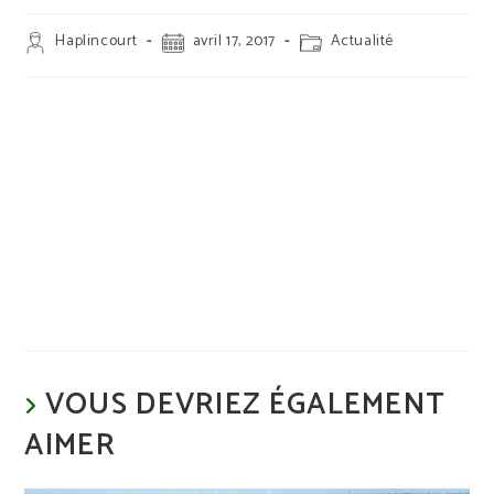
Auteur/autrice
Publication
Post
Haplincourt
avril 17, 2017
Actualité
de
publiée :
category:
la
publication :
VOUS DEVRIEZ ÉGALEMENT
AIMER