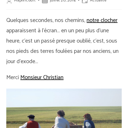
Auteur/autrice
Publication
Post
Haplincourt
juillet 20, 2014
Actualité
de
publiée :
category:
la
publication :
Quelques secondes, nos chemins,
notre clocher
apparaissent à l’écran… en un peu plus d’une
heure, c’est un passé presque oublié, c’est, sous
nos pieds des terres foulées par nos anciens, un
jour d’exode…
Merci
Monsieur Christian