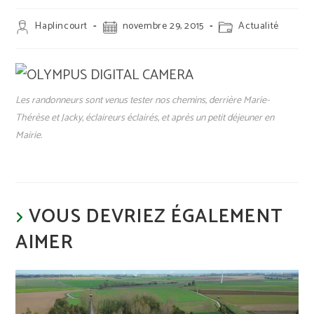
Auteur/autrice
Publication
Post
Haplincourt
novembre 29, 2015
Actualité
de
publiée :
category:
la
publication :
Les randonneurs sont venus tester nos chemins, derrière Marie-
Thérèse et Jacky, éclaireurs éclairés, et après un petit déjeuner en
Mairie.
VOUS DEVRIEZ ÉGALEMENT
AIMER