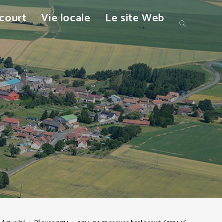
ncourt
Vie locale
Le site Web
Toggle
website
search