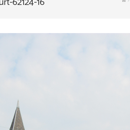
urt-62124-16
>